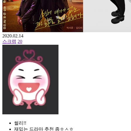
2020.02.14
스크랩
20
썰리!!
재밌는 드라마 추천 좀ㅎㅅㅎ