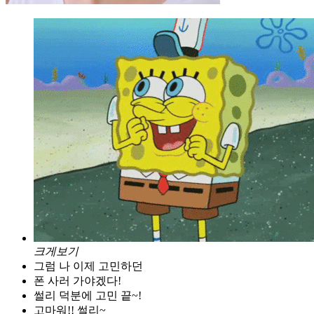
크게보기
그럼 나 이제 고민하던
폰 사러 가야겠다!
썰리 덕분에 고민 끝~!
고마워!! 썰리~