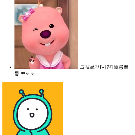
크게보기
[사진] 뽀롱뽀
롱 뽀로로