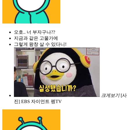
오호.. 너 부자구나??
지금과 같은 고물가에
그렇게 왕창 살 수 있다니!
크게보기
[사
진] EBS 자이언트 펭TV