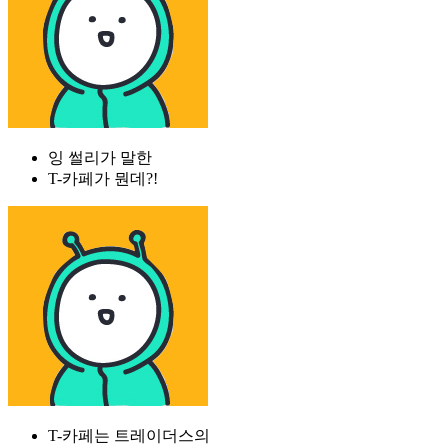
잉 썰리가 말한
T-카페가 뭔데?!
T-카페는 트레이더스의