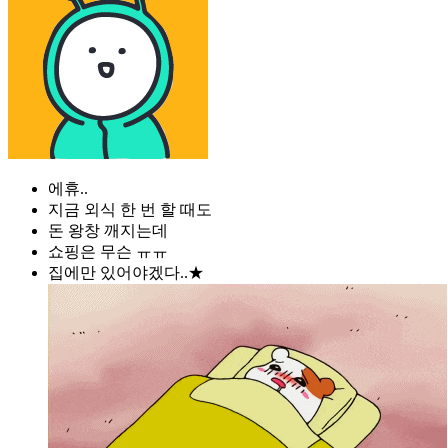
에휴..
지금 외식 한 번 할 때도
돈 왕창 깨지는데
쇼핑은 무슨 ㅠㅠ
집에만 있어야겠다..★