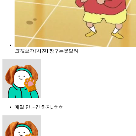
크게보기
[사진] 짱구는못말려
매일 만나긴 하지..ㅎㅎ