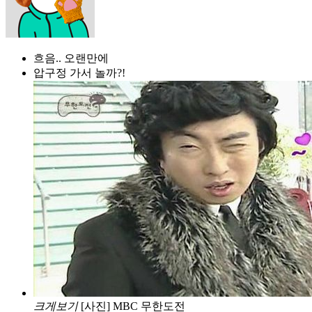
흐음.. 오랜만에
압구정 가서 놀까?!
크게보기
[사진] MBC 무한도전