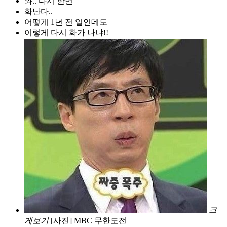
와.. 다시 한번
화난다..
어떻게 1년 전 일인데도
이렇게 다시 화가 나냐!!
크
게보기
[사진] MBC 무한도전