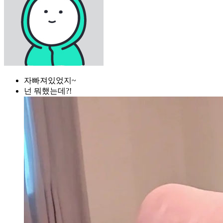
자빠져있었지~
넌 뭐했는데?!