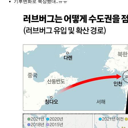
기후변화로 북상했대..ㅠㅠ