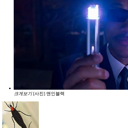
크게보기
[사진] 맨인블랙