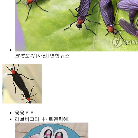
크게보기
[사진] 연합뉴스
웅웅ㅎㅎ
러브버그라니~ 로맨틱해!