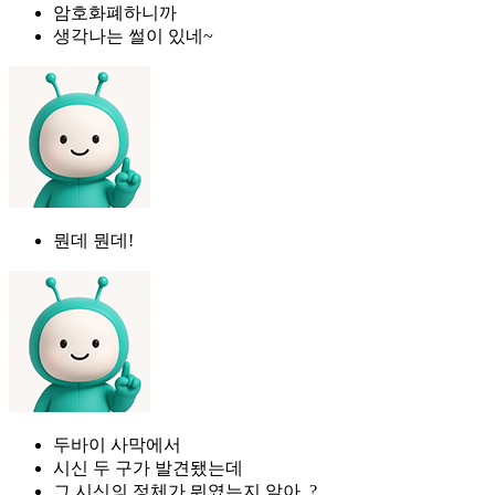
암호화폐하니까
생각나는 썰이 있네~
뭔데 뭔데!
두바이 사막에서
시신 두 구가 발견됐는데
그 시신의 정체가 뭐였는지 알아..?