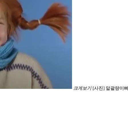
크게보기
[사진] 말괄량이