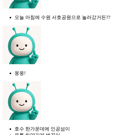
오늘 아침에 수원 서호공원으로 놀러갔거든??
웅웅!
호수 한가운데에 인공섬이