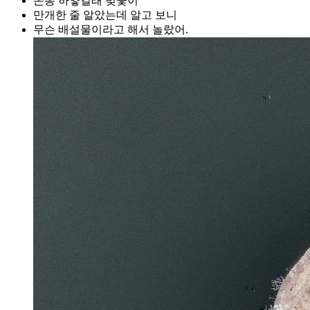
온통 하얗길래 벚꽃이
만개한 줄 알았는데 알고 보니
무슨 배설물이라고 해서 놀랐어.