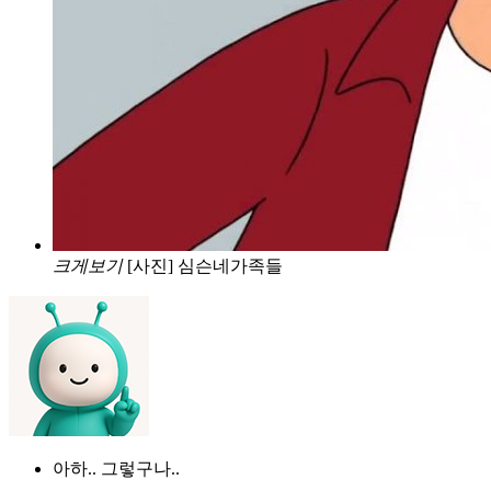
크게보기
[사진] 심슨네가족들
아하.. 그렇구나..