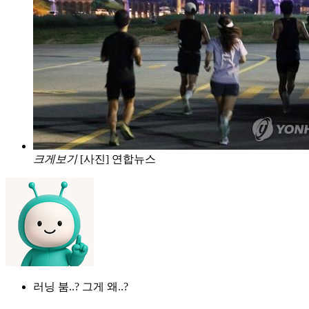
크게보기
[사진] 연합뉴스
러닝 붐..? 그게 왜..?