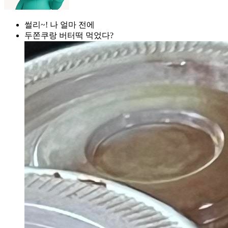
썰리~! 나 얼마 전에
두쫀쿠랑 버터떡 먹었다?