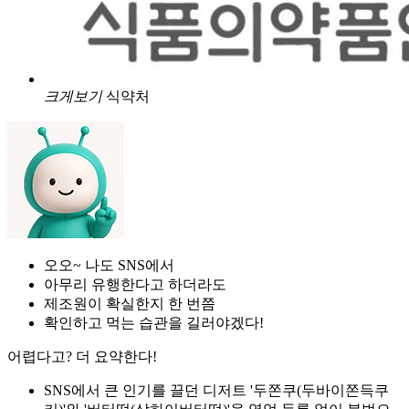
크게보기
식약처
오오~ 나도 SNS에서
아무리 유행한다고 하더라도
제조원이 확실한지 한 번쯤
확인하고 먹는 습관을 길러야겠다!
어렵다고? 더 요약한다!
SNS에서 큰 인기를 끌던 디저트 '두쫀쿠(두바이쫀득쿠