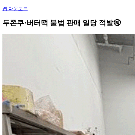
앱 다운로드
두쫀쿠·버터떡 불법 판매 일당 적발🤬