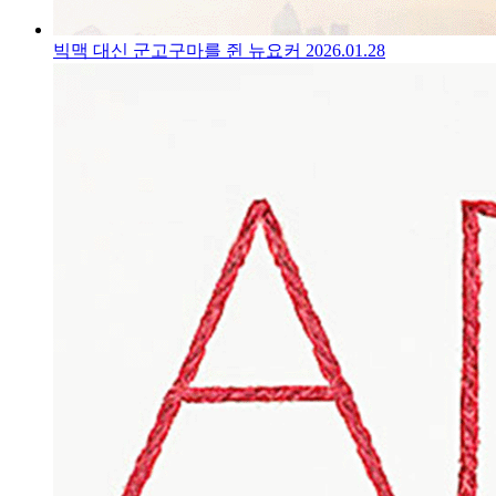
빅맥 대신 군고구마를 쥔 뉴요커
2026.01.28