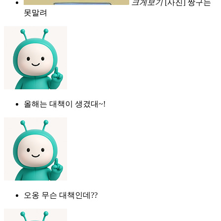
크게보기
[사진] 짱구는
못말려
올해는 대책이 생겼대~!
오옹 무슨 대책인데??