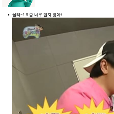
썰리~! 요즘 너무 덥지 않아?