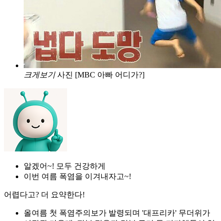
크게보기
사진 [MBC 아빠 어디가?]
알겠어~! 모두 건강하게
이번 여름 폭염을 이겨내자고~!
어렵다고? 더 요약한다!
올여름 첫 폭염주의보가 발령되며 '대프리카' 무더위가