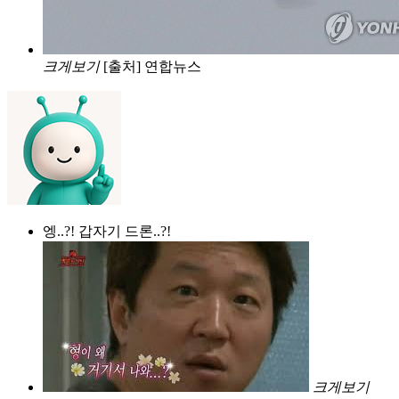
크게보기
[출처] 연합뉴스
엥..?! 갑자기 드론..?!
크게보기