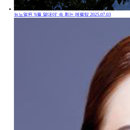
뉴노멀된 '6월 열대야' 속 휘는 에펠탑
2025.07.03