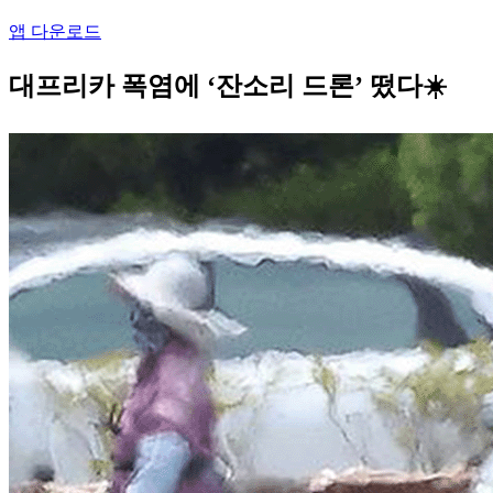
앱 다운로드
대프리카 폭염에 ‘잔소리 드론’ 떴다☀️