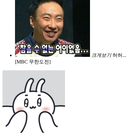
크게보기
허허...
[MBC 무한도전]