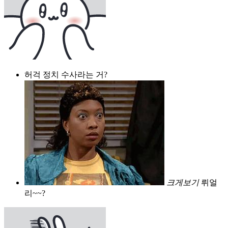
허걱 정치 수사라는 거?
크게보기
뤼얼
리~~?