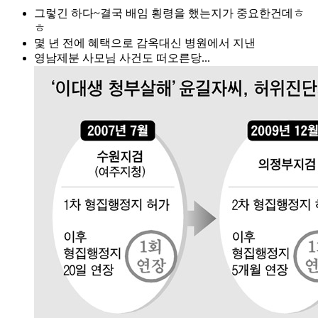
그렇긴 하다~결국 배임 횡령을 했는지가 중요한건데ㅎ
ㅎ
몇 년 전에 혜택으로 감옥대신 병원에서 지낸
영남제분 사모님 사건도 떠오른당...