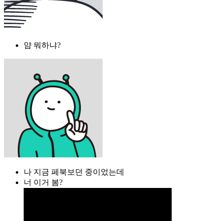
얌 뭐하냐?
나 지금 페북보던 중이었는데
너 이거 봄?