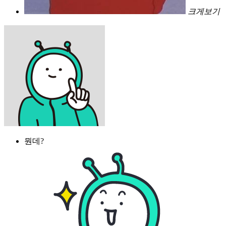
크게보기
뭔데?