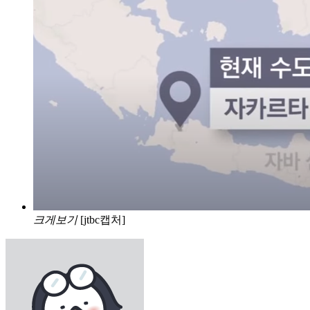
크게보기
[jtbc캡처]