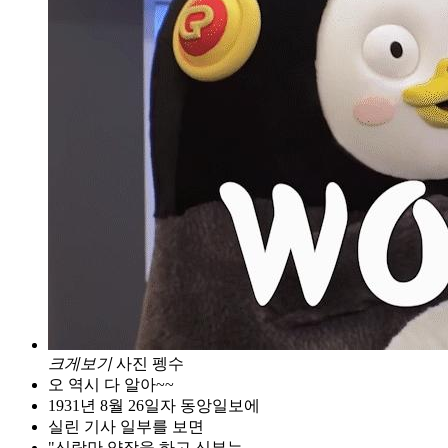
크게보기
사진 펭수
오 역시 다 알아~~
1931년 8월 26일자 동앙일보에
실린 기사 일부를 보면
"신랑만 양장을 하고 신부는