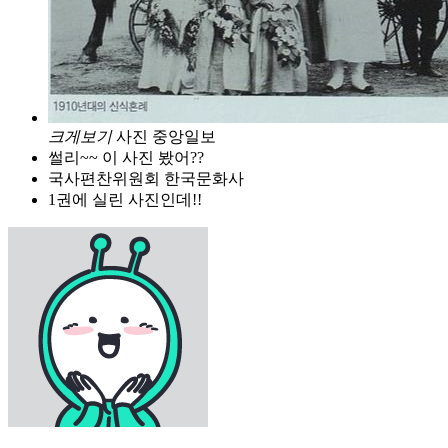
크게보기
사진 중앙일보
썰리~~ 이 사진 봤어??
국사편찬위원회 한국문화사
1권에 실린 사진인데!!