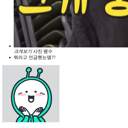
크게보기
사진 펭수
뭐라고 언급했는뎀??