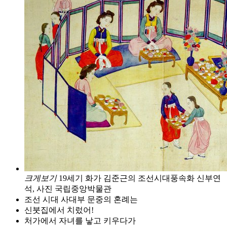
크게보기
19세기 화가 김준근의 조선시대풍속화 신부연
석, 사진 국립중앙박물관
조선 시대 사대부 문중의 혼례는
신붓집에서 치렀어!
처가에서 자녀를 낳고 키우다가