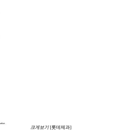
크게보기
[롯데제과]