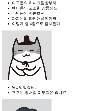
아구몬의 허니크림빵부터
텐타몬의 고소한 땅콩샌드
파닥몬의 마롱호떡
파피몬의 파인애플케이크
이렇게 총 4종으로 출시된대
왕.. 맛있겠당..
포켓몬 빵처럼 띠부씰은 없나??