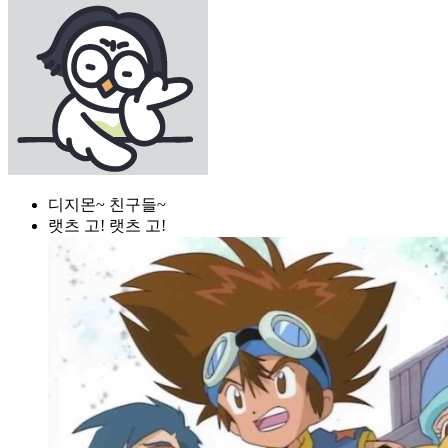
디지몬~ 친구들~
랫츠 고! 랫츠 고!