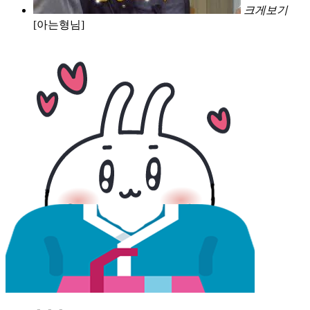
크게보기
[아는형님]