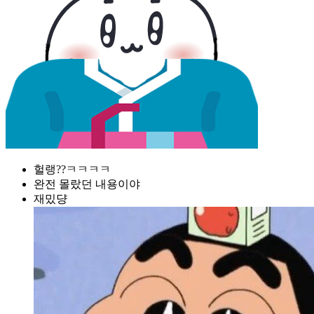
헐랭??ㅋㅋㅋㅋ
완전 몰랐던 내용이야
재밌댱