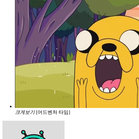
크게보기
[어드벤처 타임]