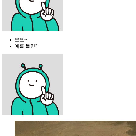
오오~
예를 들면?