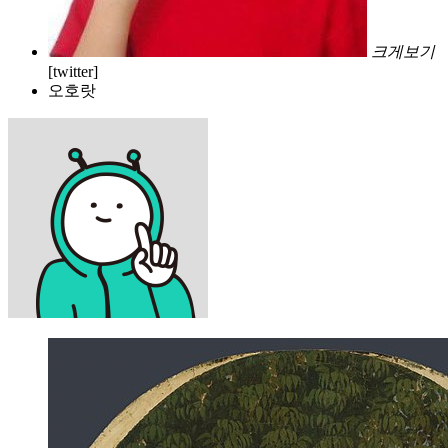
크게보기
[twitter]
오호랏