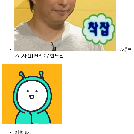
크게보
기
[사진] MBC무한도전
이럴 때!