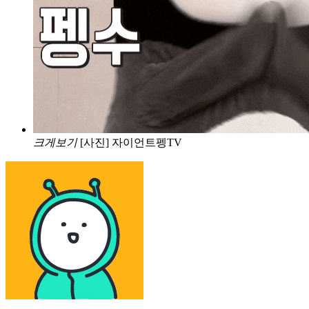
크게보기
[사진] 자이언트펭TV