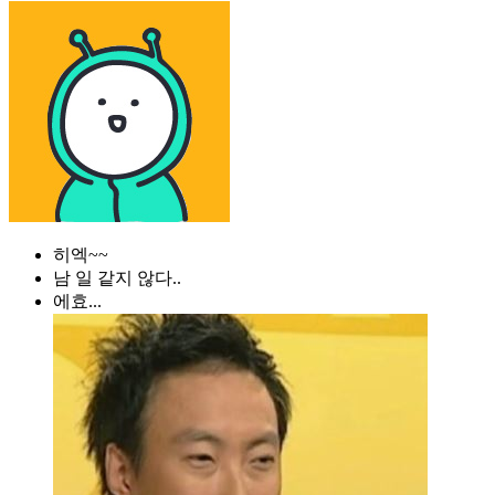
히엑~~
남 일 같지 않다..
에효...