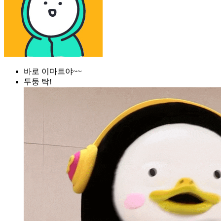
바로 이마트야~~
두둥 탁!