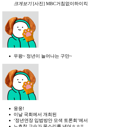
크게보기
[사진] MBC거침없이하이킥
우왕~ 정년이 늘어나는 구만~
웅웅!
이날 국회에서 개최된
‘정년연장 입법방안 모색 토론회’에서
노호창 교수가 목소리를 냈어ㅎㅎ!!