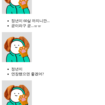
정년이 60살 까지니깐...
곧이라구 곧...ㅠㅠ
정년이
연장됐으면 좋겠어?