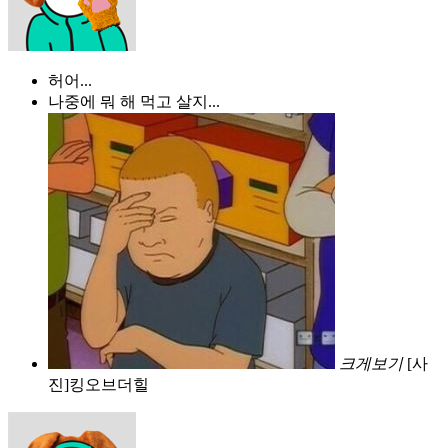
허어...
나중에 뭐 해 먹고 살지...
크게보기
[사
진]킹오브더힐