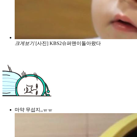
크게보기
[사진] KBS2슈퍼맨이돌아왔다
마약 무섭지,,ㅠㅠ