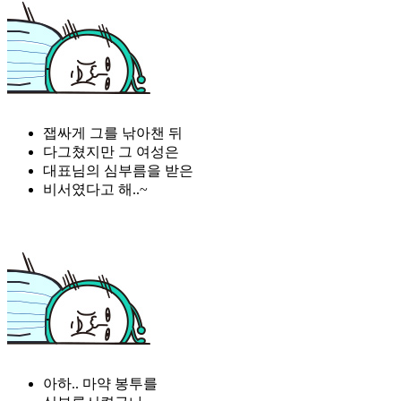
잽싸게 그를 낚아챈 뒤
다그쳤지만 그 여성은
대표님의 심부름을 받은
비서였다고 해..~
아하.. 마약 봉투를