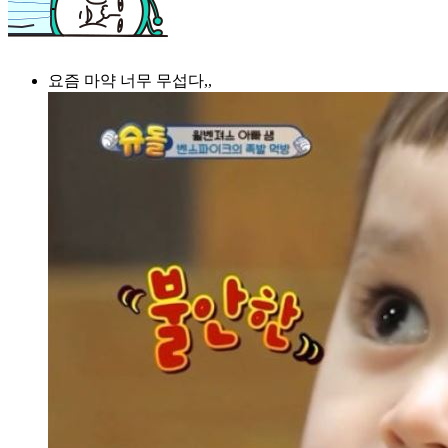
요즘 마약 너무 무섭다,,