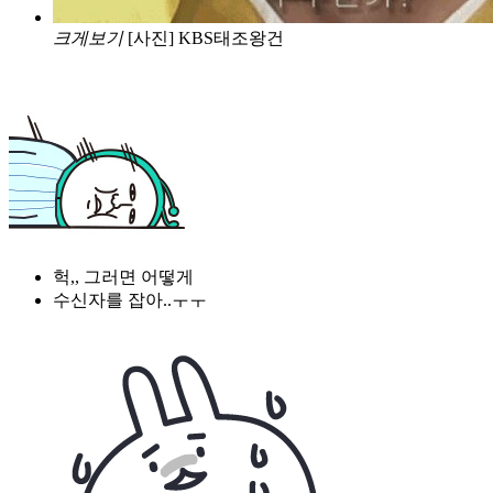
크게보기
[사진] KBS태조왕건
헉,, 그러면 어떻게
수신자를 잡아..ㅜㅜ