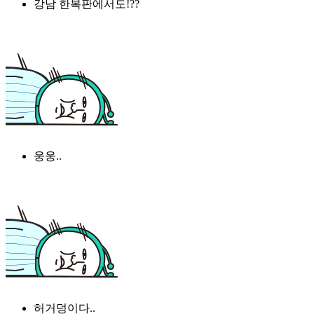
강남 한복판에서도!??
웅웅..
허거덩이다..