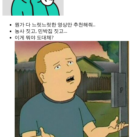
뭔가 다 느릿느릿한 영상만 추천해줘..
농사 짓고, 민박집 짓고...
이게 뭐야 도대체?