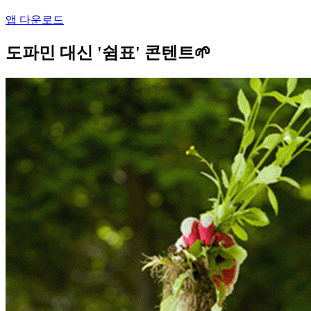
앱 다운로드
도파민 대신 '쉼표' 콘텐트🌱