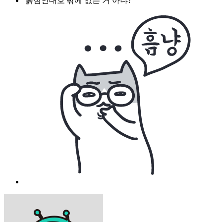
'흙심인대호'밖에 없는 거 아냐?