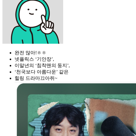
완전 많아!ㅎㅎ
넷플릭스 ‘기안장’,
이말년의 ‘침착맨의 둥지’,
‘천국보다 아름다운’ 같은
힐링 드라마끄아쥐~