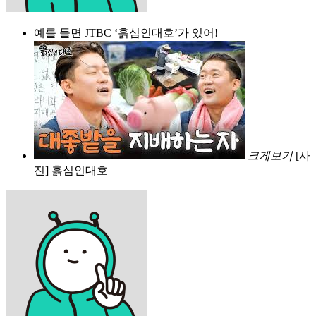
예를 들면 JTBC ‘흙심인대호’가 있어!
크게보기
[사
진] 흙심인대호