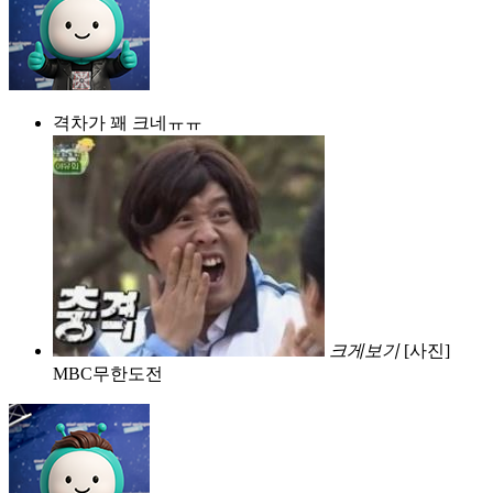
격차가 꽤 크네ㅠㅠ
크게보기
[사진]
MBC무한도전