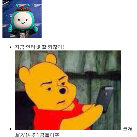
지금 인터넷 잘 되잖아!
크게
보기
[사진] 곰돌이푸