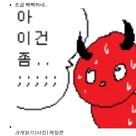
조금 빡빡하네..
크게보기
[사진] 케장콘