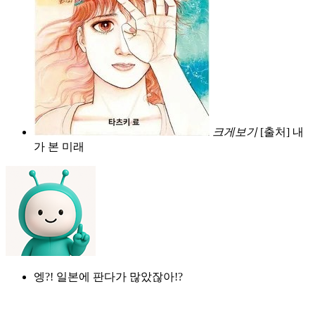
크게보기
[출처] 내
가 본 미래
엥?! 일본에 판다가 많았잖아!?