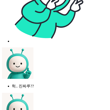
헉.. 진짜루??