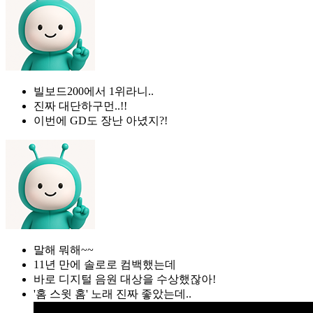
빌보드200에서 1위라니..
진짜 대단하구먼..!!
이번에 GD도 장난 아녔지?!
말해 뭐해~~
11년 만에 솔로로 컴백했는데
바로 디지털 음원 대상을 수상했잖아!
'홈 스윗 홈' 노래 진짜 좋았는데..