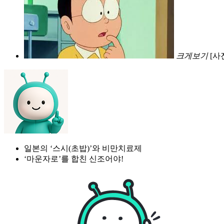
크게보기
[사
일본의 ‘스시(초밥)’와 비만치료제
‘마운자로’를 합친 신조어야!