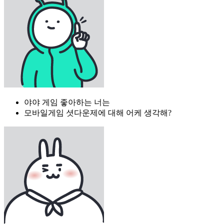
야야 게임 좋아하는 너는
모바일게임 셧다운제에 대해 어케 생각해?