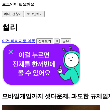
로그인이 필요해요
아니, 괜찮아
로그인하기
썰리
이전 페이지로 이동
전체보기
9
공유
모바일게임까지 셧다운제, 과도한 규제일