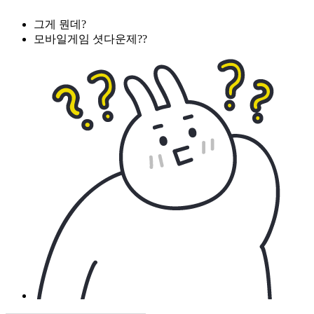
그게 뭔데?
모바일게임 셧다운제??