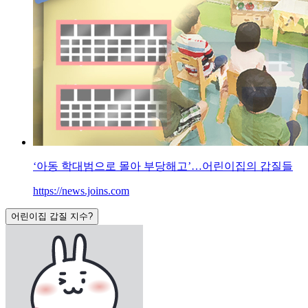
‘아동 학대범으로 몰아 부당해고’…어린이집의 갑질들
https://news.joins.com
어린이집 갑질 지수?