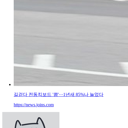
길걷다 전동킥보드 '쾅'···1년새 85%나 늘었다
https://news.joins.com