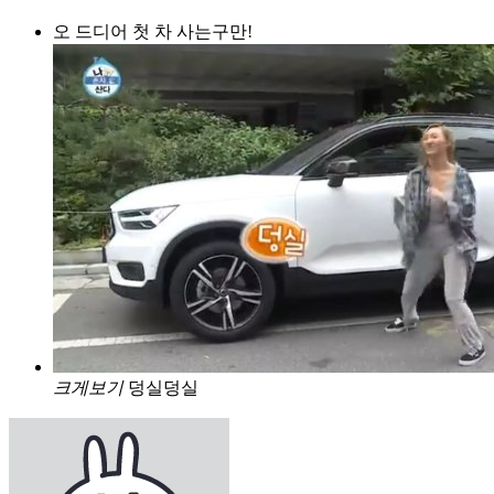
오 드디어 첫 차 사는구만!
크게보기
덩실덩실