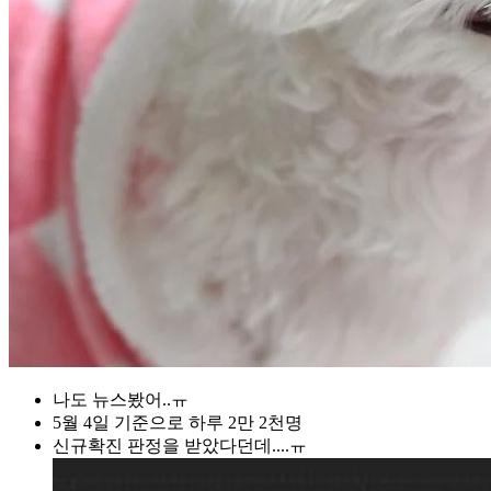
나도 뉴스봤어..ㅠ
5월 4일 기준으로 하루 2만 2천명
신규확진 판정을 받았다던데....ㅠ