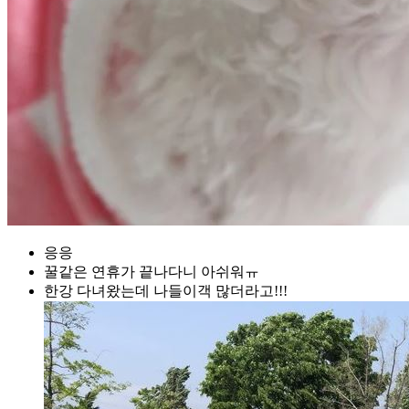
응응
꿀같은 연휴가 끝나다니 아쉬워ㅠ
한강 다녀왔는데 나들이객 많더라고!!!