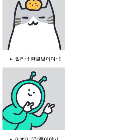
썰리~! 한글날이다~!!
이번이 574돌이야~!