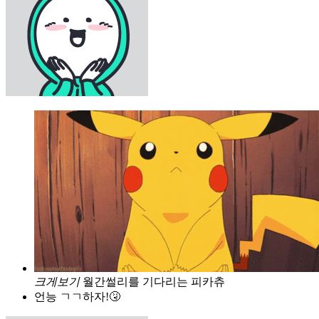
크게보기
월간썰리를 기다리는 피카츄
언능 ㄱㄱ하자!🤧