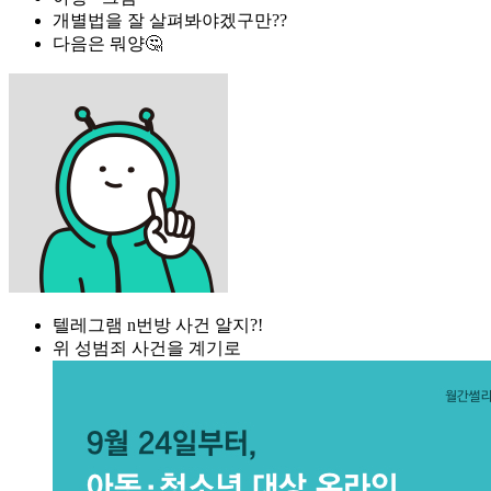
개별법을 잘 살펴봐야겠구만??
다음은 뭐양🤔
텔레그램 n번방 사건 알지?!
위 성범죄 사건을 계기로