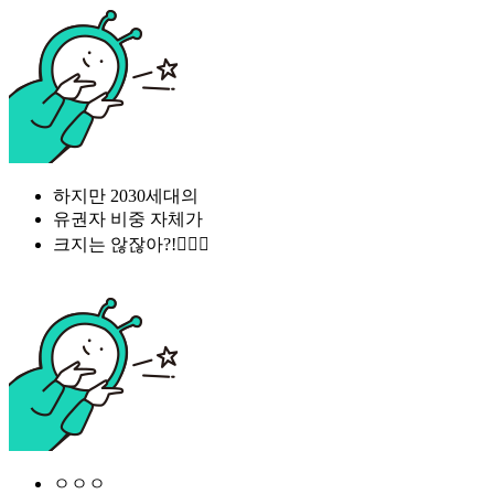
하지만 2030세대의
유권자 비중 자체가
크지는 않잖아?!🙅🏻‍♀
ㅇㅇㅇ