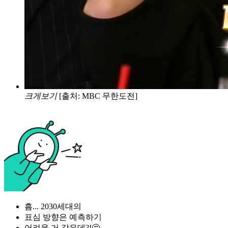
크게보기
[출처: MBC 무한도전]
흠... 2030세대의
표심 방향은 예측하기
어려울 거 같은데?!🤔