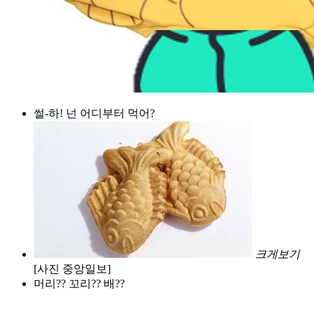
썰-하! 넌 어디부터 먹어?
크게보기
[사진 중앙일보]
머리?? 꼬리?? 배??