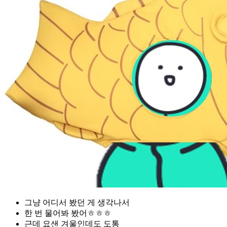
그냥 어디서 봤던 게 생각나서
한 번 물어봐 봤어ㅎㅎㅎ
근데 요샌 겨울인데도 도통