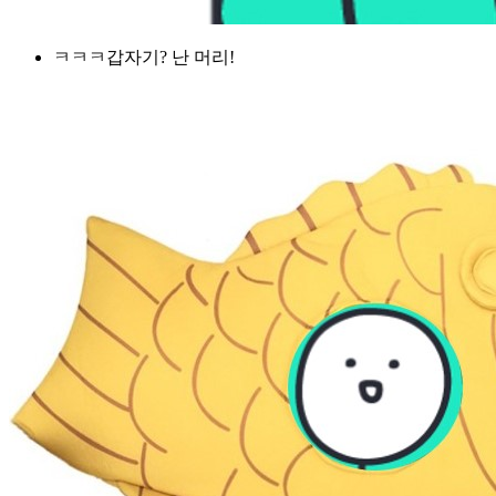
ㅋㅋㅋ갑자기? 난 머리!