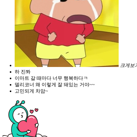
크게보
하 진쫘
이마트 갈 때마다 너무 행복하다ㅋ
델리코너 왜 이렇게 잘 돼있는 거야~~
고민되게 차암~