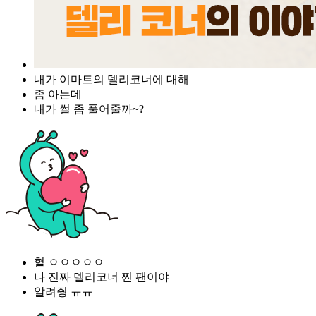
내가 이마트의 델리코너에 대해
좀 아는데
내가 썰 좀 풀어줄까~?
헐 ㅇㅇㅇㅇㅇ
나 진짜 델리코너 찐 팬이야
알려줭 ㅠㅠ