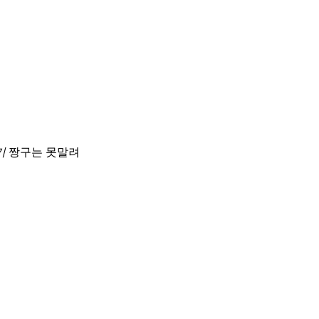
기
짱구는 못말려