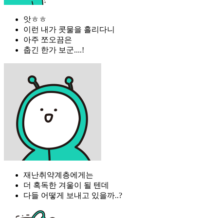
앗ㅎㅎ
이런 내가 콧물을 흘리다니
아주 쪼오끔은
춥긴 한가 보군....!
재난취약계층에게는
더 혹독한 겨울이 될 텐데
다들 어떻게 보내고 있을까..?