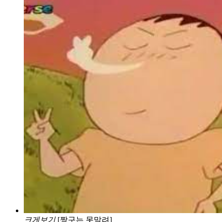
크게보기
[짱구는 못말려]