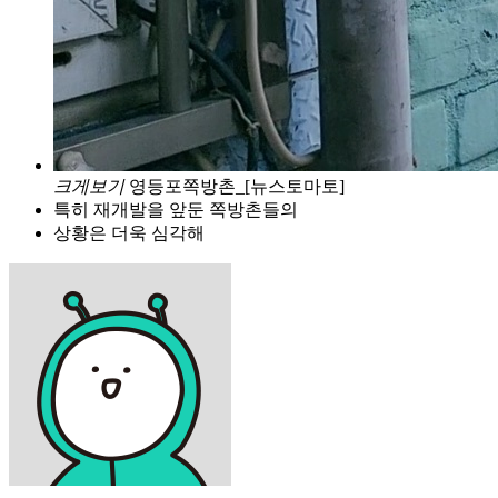
크게보기
영등포쪽방촌_[뉴스토마토]
특히 재개발을 앞둔 쪽방촌들의
상황은 더욱 심각해