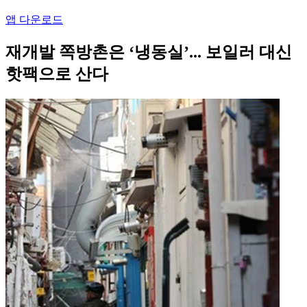
앱 다운로드
재개발 쪽방촌은 ‘냉동실’... 보일러 대신
핫팩으로 산다