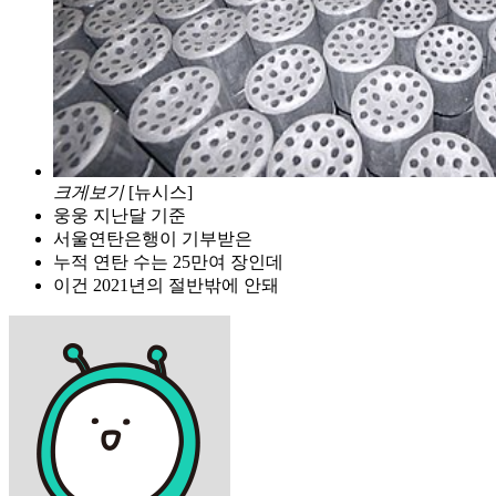
크게보기
[뉴시스]
웅웅 지난달 기준
서울연탄은행이 기부받은
누적 연탄 수는 25만여 장인데
이건 2021년의 절반밖에 안돼