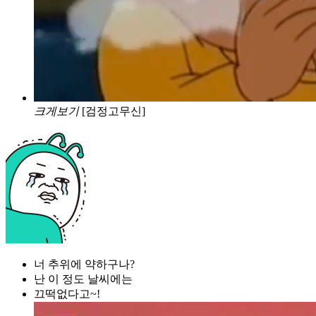
크게보기
[검정고무신]
너 추위에 약하구나?
난 이 정도 날씨에는
끄떡없다고~!