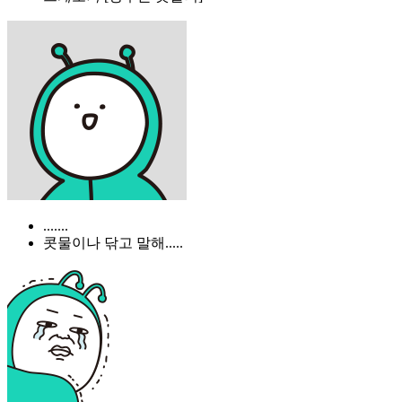
.......
콧물이나 닦고 말해.....