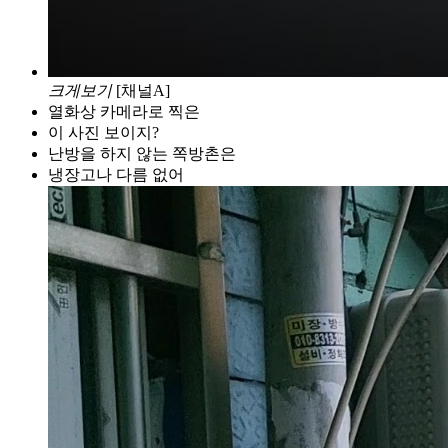
크게보기
[채널A]
열화상 카메라로 찍은
이 사진 보이지?
난방을 하지 않는 쪽방촌은
냉장고나 다름 없어