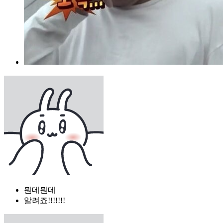
뭔데뭔데
알려죠!!!!!!!