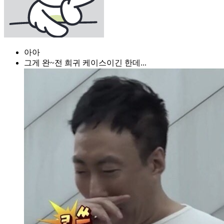
아아
그게 완~전 희귀 케이스이긴 한데...