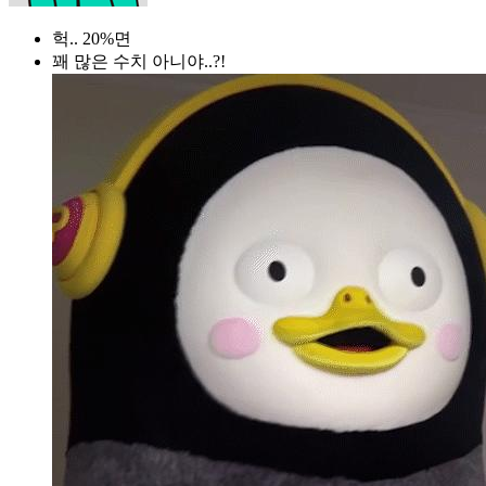
헉.. 20%면
꽤 많은 수치 아니야..?!