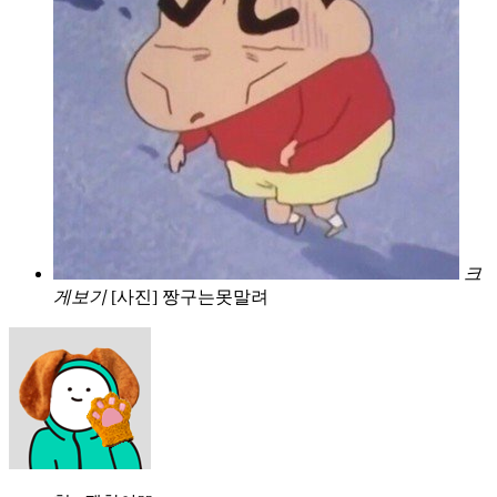
크
게보기
[사진] 짱구는못말려