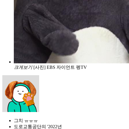
크게보기
[사진] EBS 자이언트 펭TV
그치 ㅠㅠㅠ
도로교통공단의 '2022년