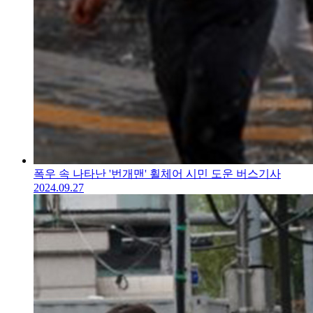
폭우 속 나타난 '번개맨' 휠체어 시민 도운 버스기사
2024.09.27