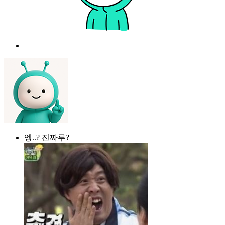
엥..? 진짜루?