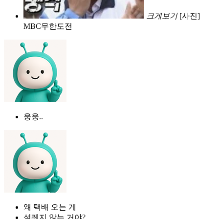
크게보기
[사진]
MBC무한도전
웅웅..
왜 택배 오는 게
설레지 않는 거야?