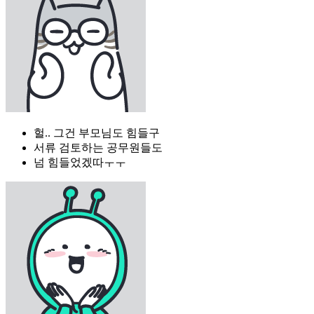
헐.. 그건 부모님도 힘들구
서류 검토하는 공무원들도
넘 힘들었겠따ㅜㅜ