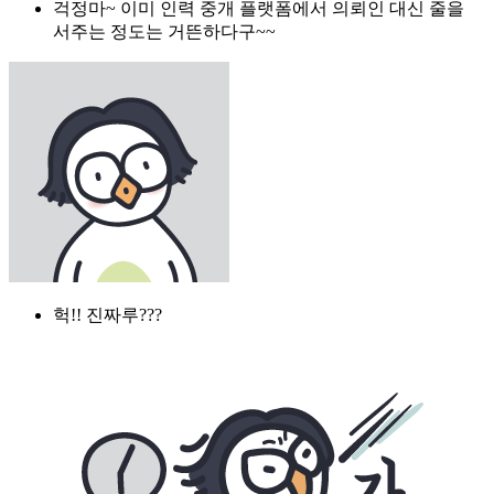
걱정마~ 이미 인력 중개 플랫폼에서 의뢰인 대신 줄을
서주는 정도는 거뜬하다구~~
헉!! 진짜루???