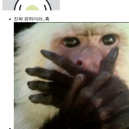
진짜 편하더라..흑