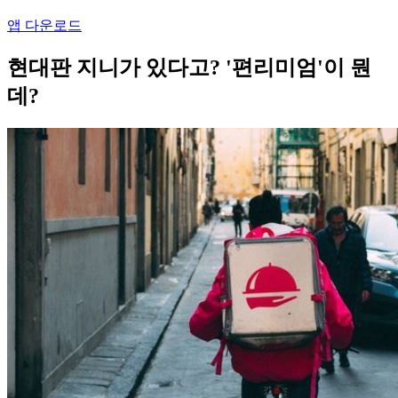
앱 다운로드
현대판 지니가 있다고? '편리미엄'이 뭔
데?