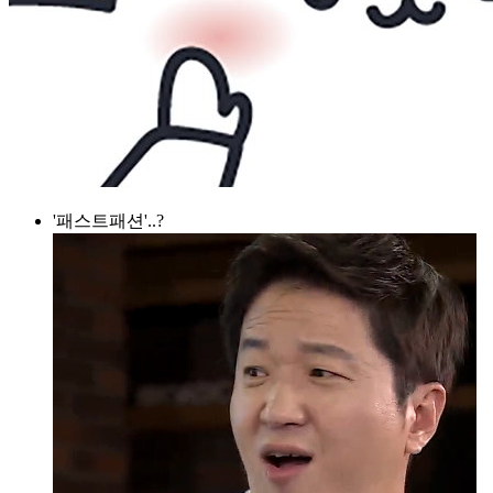
'패스트패션'..?