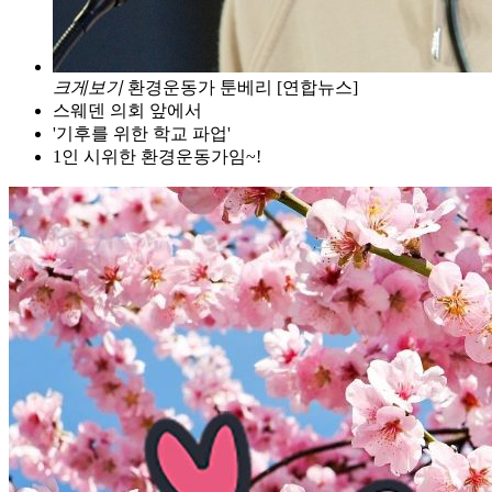
크게보기
환경운동가 툰베리 [연합뉴스]
스웨덴 의회 앞에서
'기후를 위한 학교 파업'
1인 시위한 환경운동가임~!