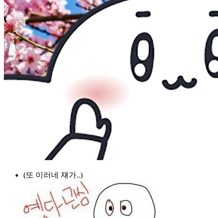
(또 이러네 쟤가..)