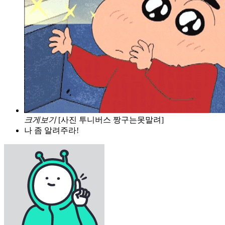
크게보기
[사진 투니버스 짱구는못말려]
나 좀 알려주라!