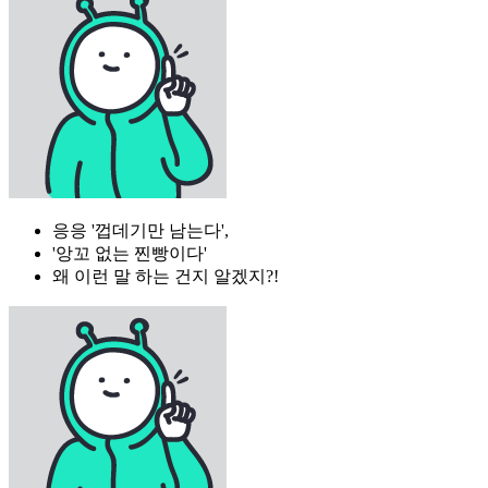
응응 '껍데기만 남는다',
'앙꼬 없는 찐빵이다'
왜 이런 말 하는 건지 알겠지?!