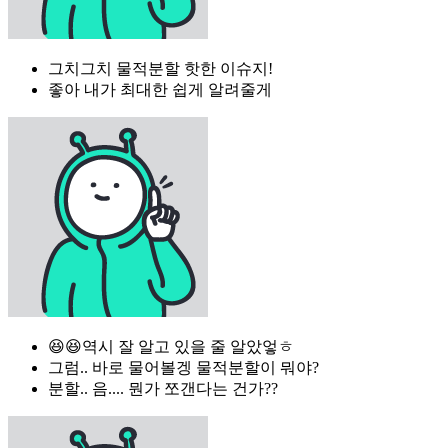
그치그치 물적분할 핫한 이슈지!
좋아 내가 최대한 쉽게 알려줄게
😆😆역시 잘 알고 있을 줄 알았엏ㅎ
그럼.. 바로 물어볼겡 물적분할이 뭐야?
분할.. 음.... 뭔가 쪼갠다는 건가??