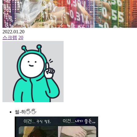
2022.01.20
스크랩
20
썰-하🖐🖐