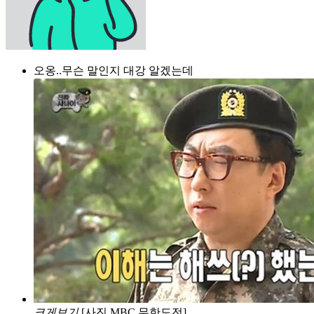
오옹..무슨 말인지 대강 알겠는데
크게보기
[사진 MBC 무한도전]