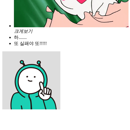
크게보기
하.......
또 실패야 또!!!!!