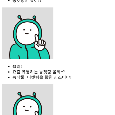
농켓팅이 뭐야??
썰리!
요즘 유행하는 농켓팅 몰라~?
농작물+티켓팅을 합친 신조어야!