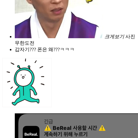
크게보기
사진
무한도전
갑자기??? 폰은 왜???ㅋㅋㅋ