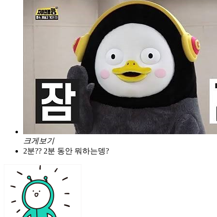
크게보기
2분?? 2분 동안 뭐하는뎅?