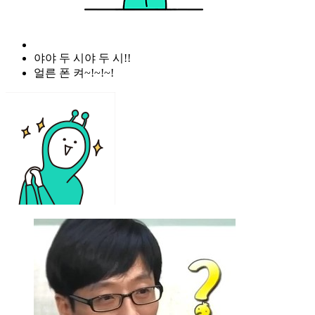
야야 두 시야 두 시!!
얼른 폰 켜~!~!~!