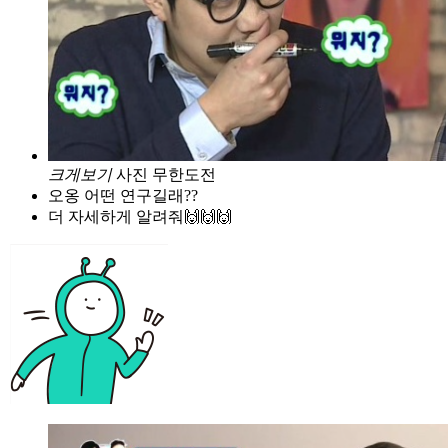
크게보기
사진 무한도전
오옹 어떤 연구길래??
더 자세하게 알려줘🙌🙌🙌