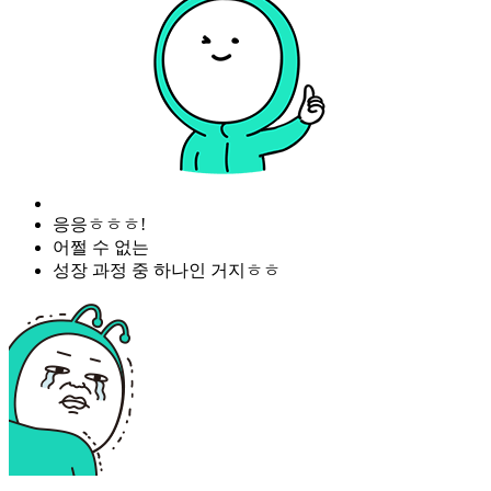
응응ㅎㅎㅎ!
어쩔 수 없는
성장 과정 중 하나인 거지ㅎㅎ