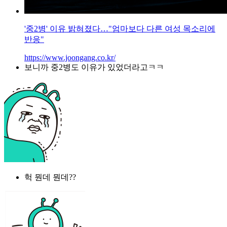
'중2병' 이유 밝혀졌다…"엄마보다 다른 여성 목소리에
반응"
https://www.joongang.co.kr/
보니까 중2병도 이유가 있었더라고ㅋㅋ
헉 뭔데 뭔데??