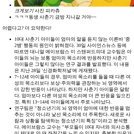
크게보기
사진 피카츄
ㅋㅋㅋ동생 사춘기 금방 지나갈 거야~~
어렵다고? 더 요약한다!
10대 사춘기 아이들이 엄마의 말을 듣지 않는 이른바 '중
2병' 행동의 원인이 밝혀졌다. 30일 사이언스뉴스 등에
따르면 대니얼 에이브람스 미 스탠퍼드의대 교수팀은 아
이들의 뇌는 보통 엄마의 목소리에 반응하지만 사춘기
아이들은 그렇지 않다는 연구 결과를 발표했다. 이 내용
은 지난 28일 '신경화학저널'에 게재됐다.
7~12세 아이들의 경우, 엄마의 목소리를 들을 때 다른 여
성의 목소리보다 보상·주의력을 관장하는 뇌 영역에서
더 강한 반응이 나타났다. 하지만 사춘기 아이들은 달랐
다. 엄마보다 다른 여성의 목소리에 더 큰 반응을 일으킨
것. 특히 13~14세 아이들에게서 주로 나타났다.
연구팀은 "청소년기의 뇌 영역이 엄마에 대한 반응을 멈
추는 것이 아니라 낯선 목소리에 더 주목한다. 새로운 사
람과 상황을 탐색하는 청소년기의 특징"이라고 분석했
다. 에이브람스 교수는 "부모들이 10대 자녀와 의사소통
이 제대로 안 돼 좌절감을 느낄 수 있지만, 충분한 이유가