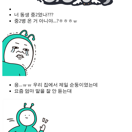
너 동생 중2였나???
중2병 온 거 아니야...?ㅎㅎㅎㅠ
응...ㅠㅠ 우리 집에서 제일 순둥이였는데
요즘 엄마 말을 잘 안 듣는대