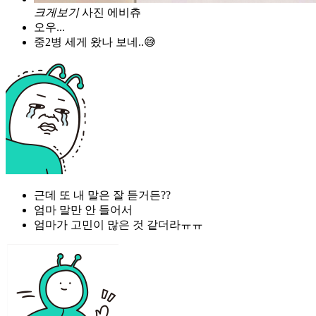
크게보기
사진 에비츄
오우...
중2병 세게 왔나 보네..😅
근데 또 내 말은 잘 듣거든??
엄마 말만 안 들어서
엄마가 고민이 많은 것 같더라ㅠㅠ