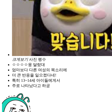
크게보기
사진 펭수
ㅇㅇㅇㅇ웅 달랐대
엄마보다 다른 여성의 목소리에
더 큰 반응을 일으켰다네!
특히 13~14세 아이들에게서
주로 나타났다고 하궁